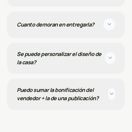
expand_more
Cuanto demoran en entregarla?
Se puede personalizar el diseño de
expand_more
la casa?
Puedo sumar la bonificación del
expand_more
vendedor + la de una publicación?