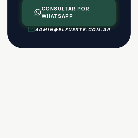
CONSULTAR POR
WHATSAPP
mail
ADMIN@ELFUERTE.COM.AR