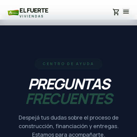
EL FUERTE
menu
shopping_cart
VIVIENDAS
CENTRO DE AYUDA
PREGUNTAS
FRECUENTES
Despejá tus dudas sobre el proceso de
construcción, financiación y entregas.
Estamos para acompañarte.