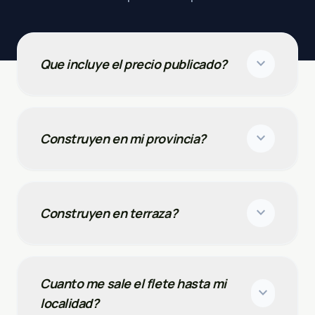
expand_more
Que incluye el precio publicado?
expand_more
Construyen en mi provincia?
expand_more
Construyen en terraza?
Cuanto me sale el flete hasta mi
expand_more
localidad?